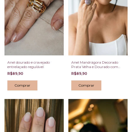
Anel dourado e cravejado
Anel Mandrágora Decorado
entrelaçado regulável
Prata Velha e Dourado com
Zircônias Regulável
R$89,90
R$89,90