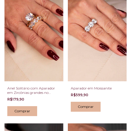
Anel Solitário com Aparador
Aparador em Moissanite
em Zircônias grandes no
R$599,90
Dourado
R$179,90
Comprar
Comprar