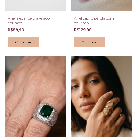
Anel elegance cravejado
Anel cacho pérola com
dourado
dourado
R$89,90
R$129,90
Comprar