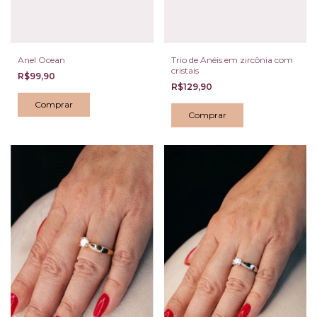
Anel Ocean
Trio de Anéis em zircônia com
cristais
R$99,90
R$129,90
Comprar