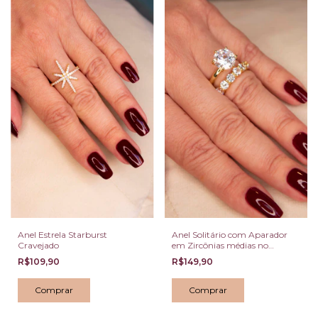
Anel Solitário com Aparador
Anel Estrela Starburst
em Zircônias médias no
Cravejado
Dourado
R$149,90
R$109,90
Comprar