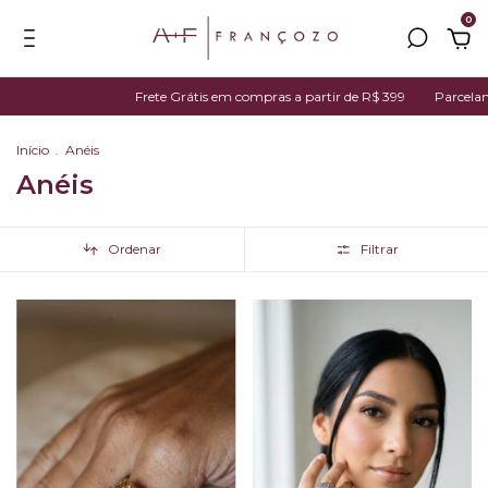
0
 Grátis em compras a partir de R$ 399
Parcelamos em até 7x no cartão de 
Início
.
Anéis
Anéis
Ordenar
Filtrar