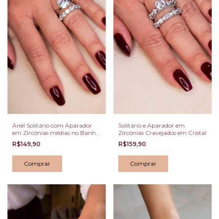
Solitário e Aparador em
Anel Solitário com Aparador
Zircônias Cravejados em Cristal
em Zircônias médias no Banho
de Ródio Branco
R$159,90
R$149,90
Comprar
Comprar