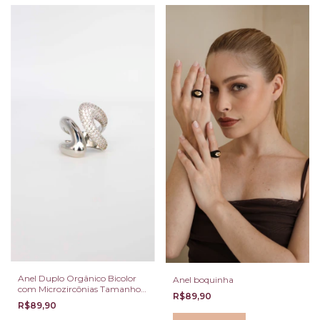
Anel Duplo Orgânico Bicolor
Anel boquinha
com Microzircônias Tamanho
R$89,90
Único
R$89,90