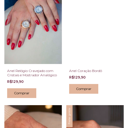
Anel Relógio Cravejado com
Anel Coração Bordô
Cristais e Mostrador Analógico
R$129,90
R$129,90
Comprar
Frete grátis