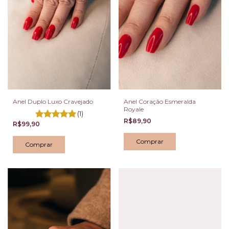
Anel Duplo Luxo Cravejado
Anel Coração Esmeralda
Royale
(1)
R$89,90
R$99,90
Comprar