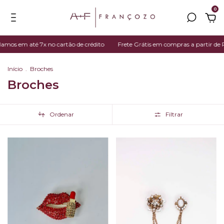
0
em até 7x no cartão de crédito
Frete Grátis em compras a partir de R$ 39
Início
.
Broches
Broches
Ordenar
Filtrar