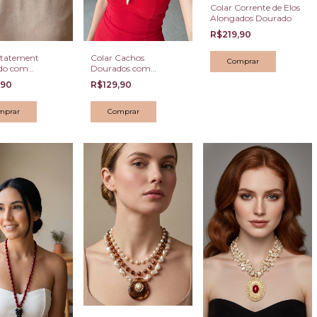
Colar Corrente de Elos
Alongados Dourado
R$219,90
Statement
Colar Cachos
do com
Dourados com
tos Irregulares
Pendente Gota
,90
R$129,90
liva Translúcido
Iridescente Bicolor