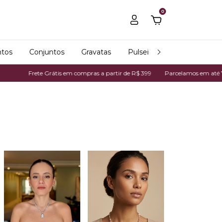
0
tos
Conjuntos
Gravatas
Pulseiras
Relógios
 compras a partir de R$ 399
Parcelamos em até 7x no cartão de crédito