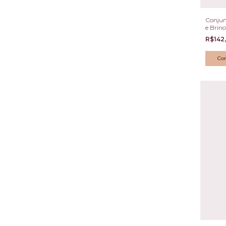
Conjun
e Brin
Pavê B
R$142
e Ródi