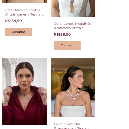
Colar Maxi de Contas
Orgânicas em Resina e
Dourado Tons Terrosos
R$139,90
Colar Longo Medalhão
Arabescos Prata e
Dourado com Franjas
R$189,90
Colar de Pérolas
Brancas com Pingente