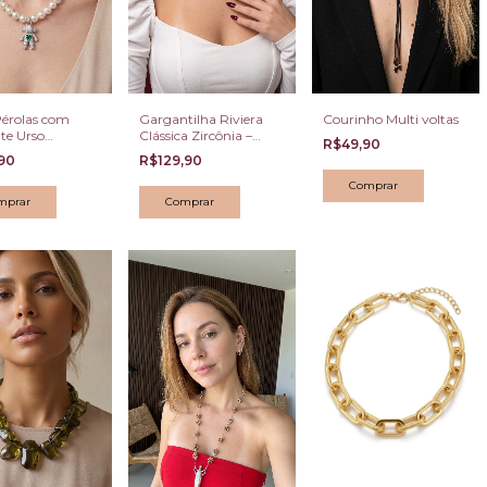
Pérolas com
Gargantilha Riviera
Courinho Multi voltas
te Urso
Clássica Zircônia –
R$49,90
do Zircônias e
Banhada a Ródio
,90
R$129,90
o Verde
Branco Tamanho P
mprar