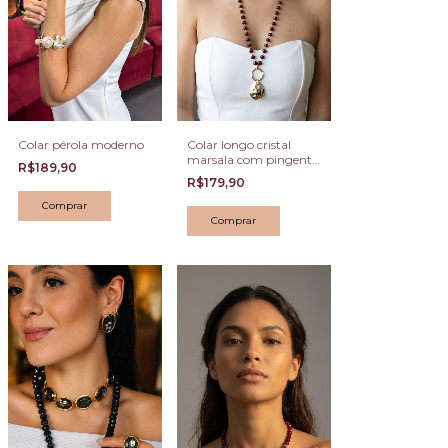
Colar pérola moderno
Colar longo cristal
marsala com pingente
R$189,90
dourado
R$179,90
Comprar