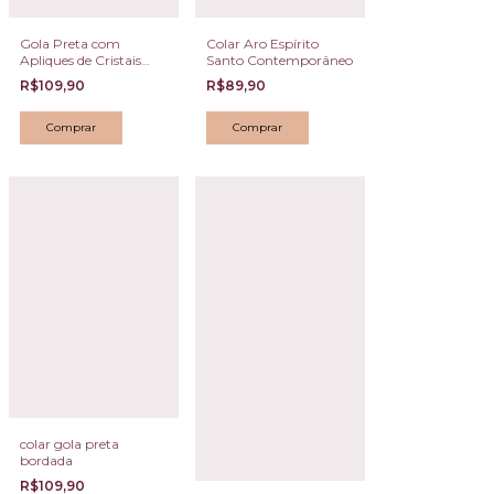
Gola Preta com
Colar Aro Espírito
Apliques de Cristais
Santo Contemporâneo
Florais e Gotas
R$109,90
R$89,90
colar gola preta
bordada
R$109,90