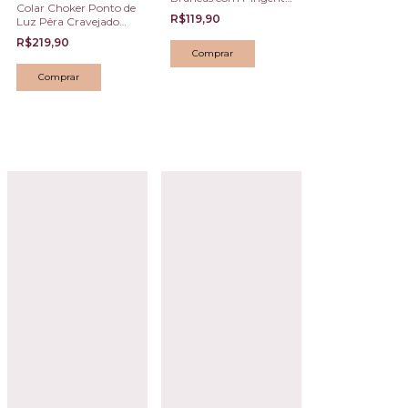
Colar Choker Ponto de
Coração Cravejado
R$119,90
Luz Pêra Cravejado
Dourado
Verde Esmeralda
R$219,90
Comprar