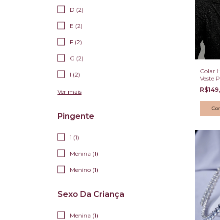
D (2)
E (2)
F (2)
G (2)
Colar 
I (2)
Veste 
R$149
Ver mais
Pingente
1 (1)
Menina (1)
Menino (1)
Sexo Da Criança
Menina (1)