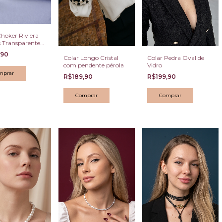
Choker Riviera
s Transparentes
do
,90
Colar Longo Cristal
Colar Pedra Oval de
com pendente pérola
Vidro
R$189,90
R$199,90