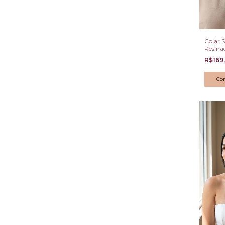
Colar 
Resina
Elemen
R$169
Verde O