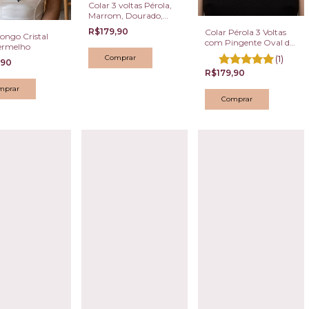
Colar 3 voltas Pérola,
Marrom, Dourado,
com Pedra Resina
R$179,90
Colar Pérola 3 Voltas
ongo Cristal
Oval
com Pingente Oval de
ermelho
Pedra Vermelha
(1)
,90
R$179,90