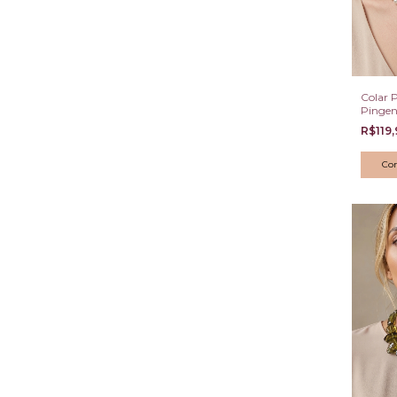
Colar 
Pingen
Craveja
R$119
Coraçã
Co