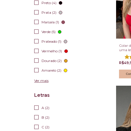
Preto (4)
Prata (2)
Marsala (1)
Verde (5)
Prateado (1)
Colar 
uma le
Vermelho (1)
Dourado (2)
R$49,
Amarelo (2)
Co
Ver mais
Letras
A (2)
B (2)
C (2)