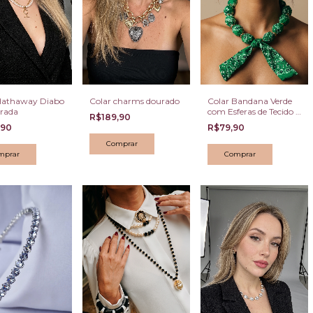
Hathaway Diabo
Colar charms dourado
Colar Bandana Verde
Prada
com Esferas de Tecido e
R$189,90
Amarração Dourada
,90
R$79,90