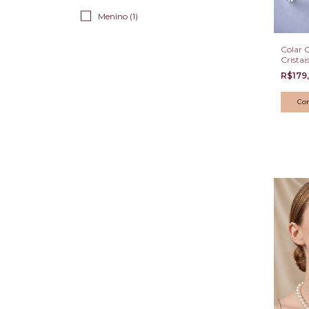
Menino (1)
Colar 
Cristai
Pratea
R$179