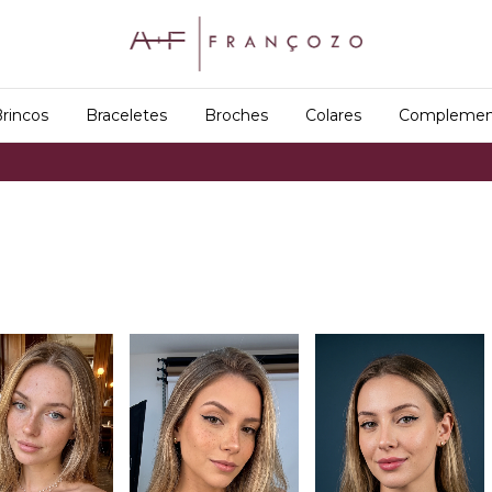
rincos
Braceletes
Broches
Colares
Complemen
Frete Grátis em