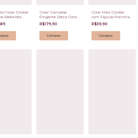
to Colar Choker
Colar Camadas
Colar Máxi Cordão
cos Redondos
Pingente Zebra Contas
com Figuras Marinhas
icolor Dourado
Vermelhas Dourado
Esculpidas e Esferas
,89
R$179,90
R$59,90
o