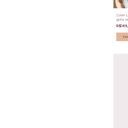
Colar L
gota v
R$169