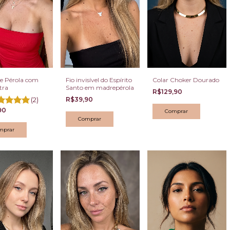
de Pérola com
Fio invisível do Espírito
Colar Choker Dourado
tra
Santo em madrepérola
R$129,90
(2)
R$39,90
90
mprar