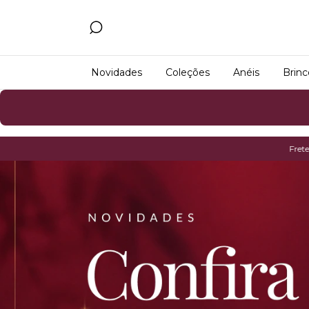
Novidades
Coleções
Anéis
Brinc
Frete Grátis em compras a