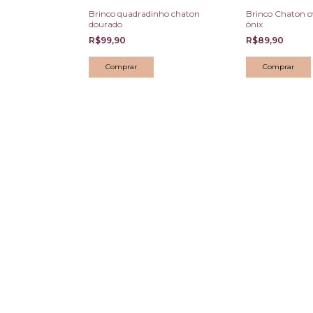
n de cristal
Brinco quadradinho chaton
Brinco Chaton o
dourado
ônix
R$99,90
R$89,90