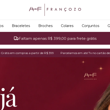
os
Braceletes
Broches
Colares
Conjuntos
G
Faltam apenas R$ 399,00 para frete grátis
 partir de R$ 399
Parcelamos em até 7x no cartão de crédito
Frete Grá