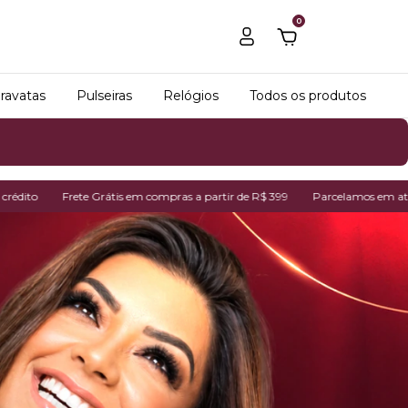
0
ravatas
Pulseiras
Relógios
Todos os produtos
tis em compras a partir de R$ 399
Parcelamos em até 7x no cartão de cré