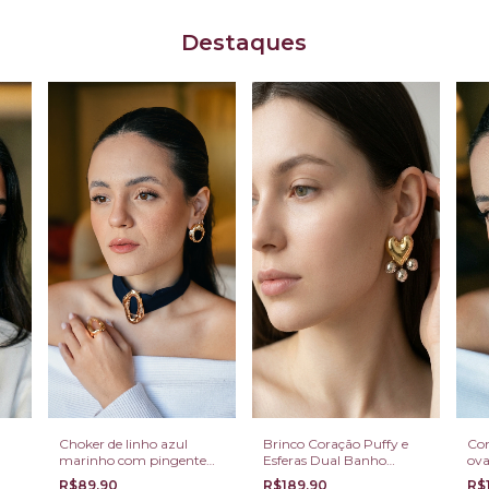
Destaques
Choker de linho azul
Brinco Coração Puffy e
Con
marinho com pingente
Esferas Dual Banho
ova
orgânico
Dourado e Ródio
R$89,90
R$189,90
R$