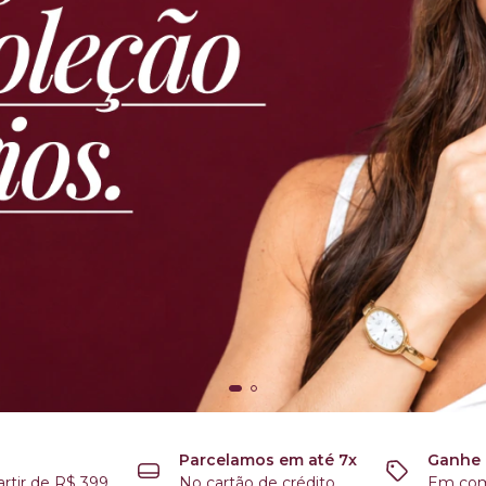
Parcelamos em até 7x
Ganhe 
rtir de R$ 399
No cartão de crédito
Em com