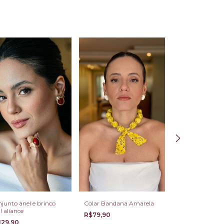
Esgotado
junto anel e brinco
Colar Bandana Amarela
Gravata Bordô 
l aliance
Feminina
R$79,90
129,90
R$139,90