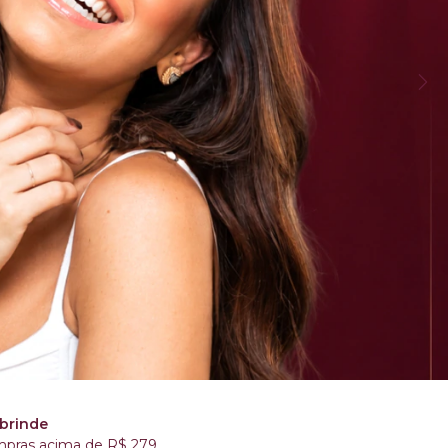
brinde
pras acima de R$ 279