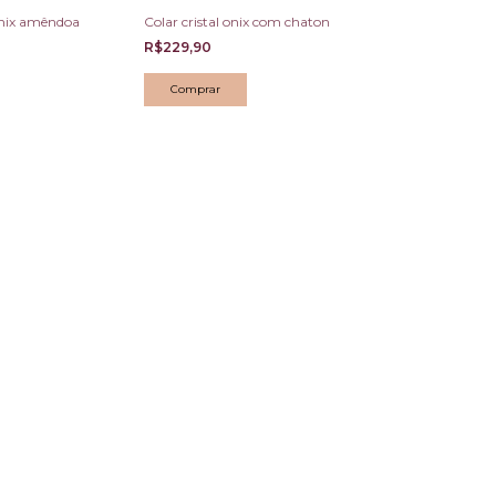
ônix amêndoa
Colar cristal onix com chaton
Colar icônica
R$229,90
R$249,90