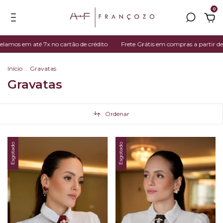
0
amos em até 7x no cartão de crédito
Frete Grátis em compras a partir de 
Início
.
Gravatas
Gravatas
Ordenar
Esgotado
Esgotado