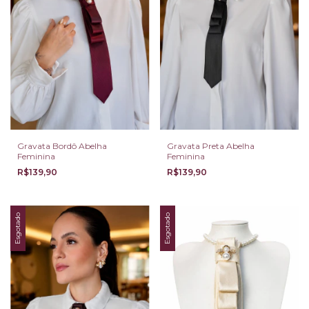
Gravata Bordô Abelha
Gravata Preta Abelha
Feminina
Feminina
R$139,90
R$139,90
Esgotado
Esgotado